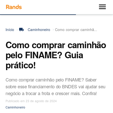
close
menu
Categorias
Início
local_shipping
Caminhoneiro
Como comprar caminhã...
A Rands
Como comprar caminhão
A Rands
pelo FINAME? Guia
prático!
Como comprar caminhão pelo FINAME? Saber
sobre esse financiamento do BNDES vai ajudar seu
negócio a trocar a frota e crescer mais. Confira!
Publicado em 23 de agosto de 2024
Caminhoneiro